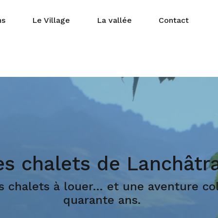
ns
Le Village
La vallée
Contact
es chalets de Lanchâtr
 chalets à louer… et une aventure col
quarante ans.